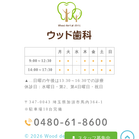
月
火
水
木
金
土
日
9:00～12:30
●
●
-
●
●
●
●
14:00～17:30
●
●
-
●
●
●
▲
▲…日曜の午後は13:30～16:30での診療
休診日：水曜日・第2、第4日曜日・祝日
〒347-0043 埼玉県加須市馬内364-1
※駐車場10台完備
0480-61-8600
©
2026 Wood dental clinic
スタッフ募集中